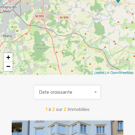
+
−
Leaflet
| ©
OpenStreetMap
Date croissante
1
à
2
sur
2
Immobilies