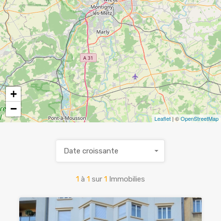
+
−
Leaflet
| ©
OpenStreetMap
Date croissante
1
à
1
sur
1
Immobilies