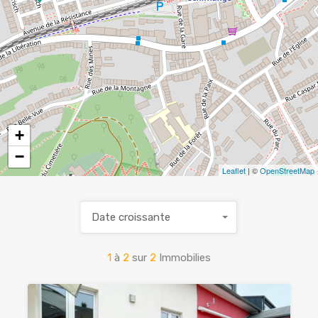
+
−
Leaflet
| ©
OpenStreetMap
Date croissante
1
à
2
sur
2
Immobilies