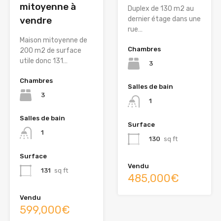
mitoyenne à
Duplex de 130 m2 au
dernier étage dans une
vendre
rue…
Maison mitoyenne de
Chambres
200 m2 de surface
utile donc 131…
3
Chambres
Salles de bain
3
1
Salles de bain
Surface
1
130
sq ft
Surface
Vendu
131
sq ft
485,000€
Vendu
599,000€