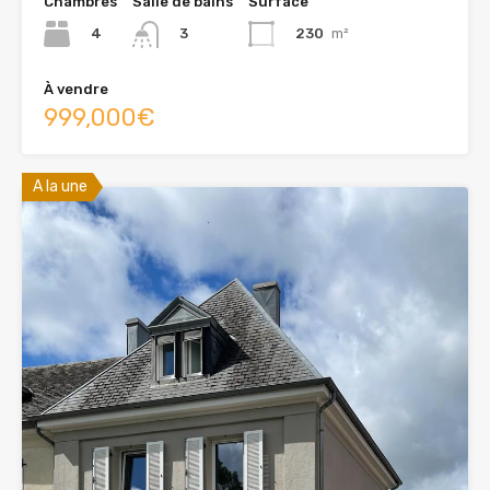
Chambres
Salle de bains
Surface
4
230
m²
3
À vendre
999,000€
A la une