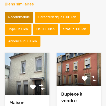
Biens similaires
Recommandé
Caractéristiques Du Bien
Type De Bien
Lieu Du Bien
Statut Du Bien
Annonceur Du Bien
Duplexe à
vendre
Maison