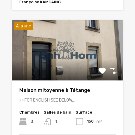
Françoise KAMGAING
A la une
Maison mitoyenne à Tétange
>> FOR ENGLISH SEE BELOW…
Chambres
Salles de bain
Surface
m²
3
150
1