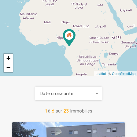
+
−
Leaflet
| ©
OpenStreetMap
Date croissante
1
à
6
sur
23
Immobilies