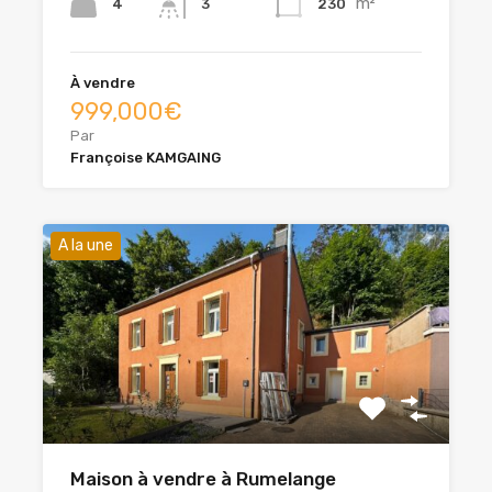
m²
4
230
3
À vendre
999,000€
Par
Françoise KAMGAING
A la une
Maison à vendre à Rumelange