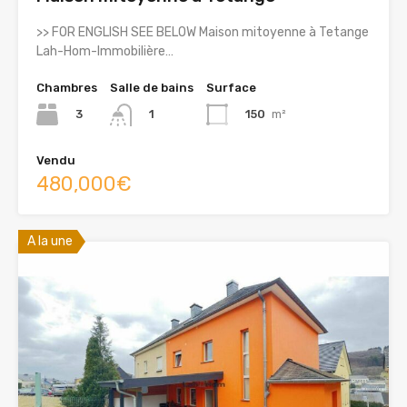
>> FOR ENGLISH SEE BELOW Maison mitoyenne à Tetange
Lah-Hom-Immobilière…
Chambres
Salle de bains
Surface
3
150
m²
1
Vendu
480,000€
A la une