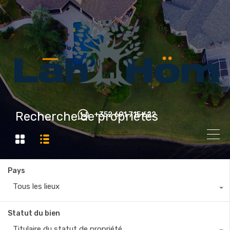
Recherche de propriétés
+352 691 715 622
Pays
Tous les lieux
Statut du bien
Titulaire du statut de propriété