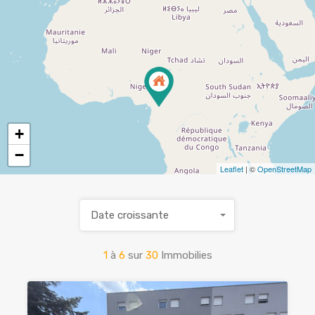
+
−
Leaflet
| ©
OpenStreetMap
Date croissante
1
à
6
sur
30
Immobilies