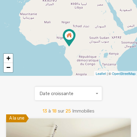
+
−
Leaflet
| ©
OpenStreetMap
Date croissante
13
à
18
sur
25
Immobilies
A la une