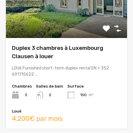
Duplex 3 chambres à Luxembourg
Clausen à louer
LOUé Furnished short-term duplex rental EN + 352
691715622 ,…
Chambres
Salles de bain
Surface
3
150
m²
2
Loué
4,200€ par mois