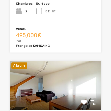
Chambres
Surface
m²
2
82
Vendu
495,000€
Par
Françoise KAMGAING
A la une