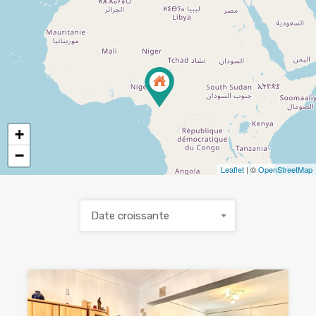
+
−
Leaflet
| ©
OpenStreetMap
Date croissante