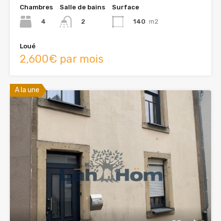
Chambres
Salle de bains
Surface
4
140
m2
2
Loué
2,600€ par mois
A la une