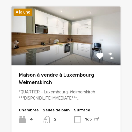
A la une
Maison à vendre à Luxembourg
Weimerskirch
*QUARTIER – Luxembourg-Weimerskirch
***DISPONIBILITE IMMEDIATE***…
Chambres
Salles de bain
Surface
m²
4
165
2